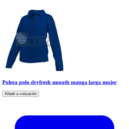
Polera polo dryfresh smooth manga larga mujer
Añadir a cotización