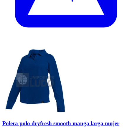
Polera polo dryfresh smooth manga larga mujer