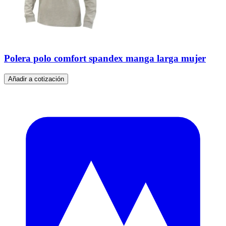
Polera polo comfort spandex manga larga mujer
Añadir a cotización