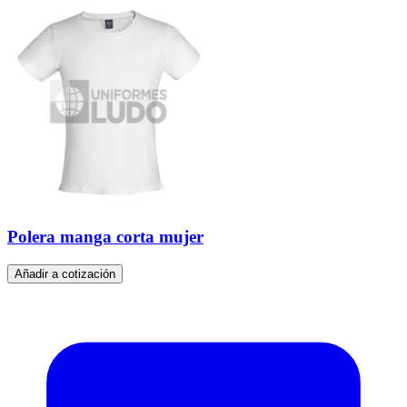
Polera manga corta mujer
Añadir a cotización