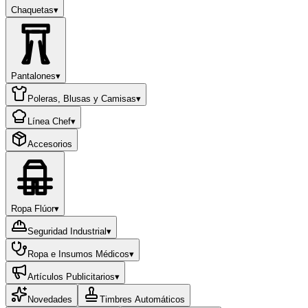
Chaquetas
▾
Pantalones
▾
Poleras, Blusas y Camisas
▾
Línea Chef
▾
Accesorios
Ropa Flúor
▾
Seguridad Industrial
▾
Ropa e Insumos Médicos
▾
Artículos Publicitarios
▾
Novedades
Timbres Automáticos