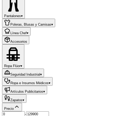
Pantalones
▾
Poleras, Blusas y Camisas
▾
Línea Chef
▾
Accesorios
Ropa Flúor
▾
Seguridad Industrial
▾
Ropa e Insumos Médicos
▾
Artículos Publicitarios
▾
Zapatos
▾
Precio
-