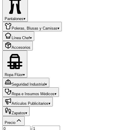
Pantalones
▾
Poleras, Blusas y Camisas
▾
Línea Chef
▾
Accesorios
Ropa Flúor
▾
Seguridad Industrial
▾
Ropa e Insumos Médicos
▾
Artículos Publicitarios
▾
Zapatos
▾
Precio
-