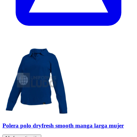
Polera polo dryfresh smooth manga larga mujer