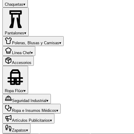
Chaquetas
▾
Pantalones
▾
Poleras, Blusas y Camisas
▾
Línea Chef
▾
Accesorios
Ropa Flúor
▾
Seguridad Industrial
▾
Ropa e Insumos Médicos
▾
Artículos Publicitarios
▾
Zapatos
▾