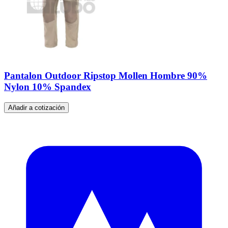
Pantalon Outdoor Ripstop Mollen Hombre 90%
Nylon 10% Spandex
Añadir a cotización