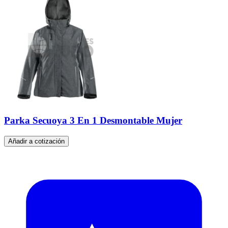
Parka Secuoya 3 En 1 Desmontable Mujer
Añadir a cotización