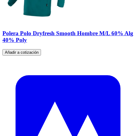
Polera Polo Dryfresh Smooth Hombre M/L 60% Alg
40% Poly
Añadir a cotización