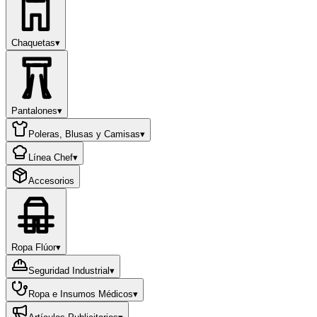
Chaquetas
▾
Pantalones
▾
Poleras, Blusas y Camisas
▾
Línea Chef
▾
Accesorios
Ropa Flúor
▾
Seguridad Industrial
▾
Ropa e Insumos Médicos
▾