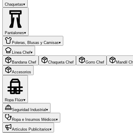
Chaquetas
▾
Pantalones
▾
Poleras, Blusas y Camisas
▾
Línea Chef
▾
Bandana Chef
Chaqueta Chef
Gorro Chef
Mandil Ch
Accesorios
Ropa Flúor
▾
Seguridad Industrial
▾
Ropa e Insumos Médicos
▾
Artículos Publicitarios
▾