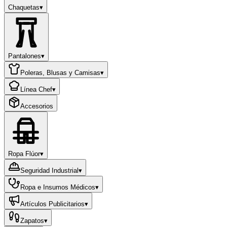
Chaquetas
▾
Pantalones
▾
Poleras, Blusas y Camisas
▾
Línea Chef
▾
Accesorios
Ropa Flúor
▾
Seguridad Industrial
▾
Ropa e Insumos Médicos
▾
Artículos Publicitarios
▾
Zapatos
▾