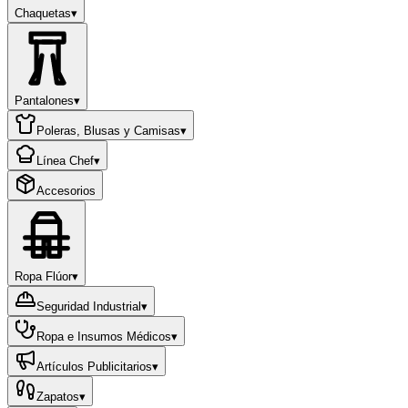
Chaquetas
▾
Pantalones
▾
Poleras, Blusas y Camisas
▾
Línea Chef
▾
Accesorios
Ropa Flúor
▾
Seguridad Industrial
▾
Ropa e Insumos Médicos
▾
Artículos Publicitarios
▾
Zapatos
▾