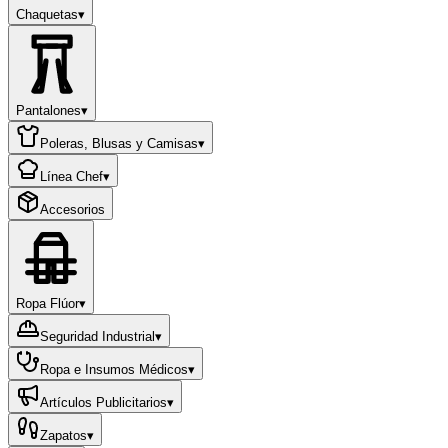
Chaquetas
▾
Pantalones
▾
Poleras, Blusas y Camisas
▾
Línea Chef
▾
Accesorios
Ropa Flúor
▾
Seguridad Industrial
▾
Ropa e Insumos Médicos
▾
Artículos Publicitarios
▾
Zapatos
▾